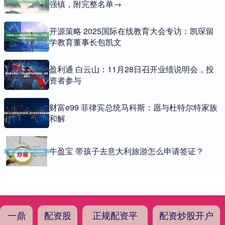
强镇，附完整名单→
开源策略 2025国际在线教育大会专访：凯琛留
学教育董事长包凯文
盈利通 白云山：11月28日召开业绩说明会，投
资者参与
财富e99 菲律宾总统马科斯：愿与杜特尔特家族
和解
牛盈宝 带孩子去意大利旅游怎么申请签证？
一鼎
配资股
正规配资平
配资炒股开户