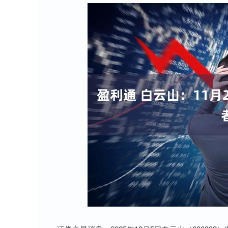
深证成指
14311.01
8
1.02%
200.89
1.