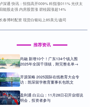
泸深通 快讯：恒指高开009% 科指涨011% 光伏太
阳能股走强 内房股普涨 碧桂园涨超14%
长春博时配资 现货白银站上85美元/盎司
推荐资讯
尚融 新增10个！广东134个镇入围
2025年全国千强镇，附完整名单→
开源策略 2025国际在线教育大会专
访：凯琛留学教育董事长包凯文
盈利通 白云山：11月28日召开业绩说
明会，投资者参与