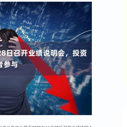
沪深300
4694.44
42%
43.13
0.93%