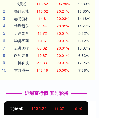
1
N展芯
116.52
396.89%
79.39%
2
锐翔智能
110.02
20.21%
16.80%
3
志特新材
14.8
20.03%
14.18%
4
博腾股份
20.44
20.02%
14.77%
5
近岸蛋白
46.72
20.01%
5.62%
6
毕得医药
61.6
20.01%
6.12%
7
五洲医疗
83.62
20.01%
18.37%
8
耐科装备
49.67
20.01%
6.83%
9
一博科技
53.33
20.01%
17.26%
10
方邦股份
146.16
20.00%
7.68%
沪深京行情 实时轮播
北证50
1134.24
创业
11.37
1.01%