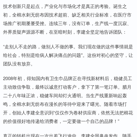
技术创新只是起点，产业化与市场化才是真正的考验。诞生之
初，全棉水刺无纺布因技术超前、缺乏相关行业标准，在医疗市
场推广初期屡屡受挫。连续三年，没有订单，生产线一度沉寂、
外界质疑声源源不断，在至暗时刻，李建全坚定地告诉团队：
“走别人不走的路，做别人不做的事。我们现在做的这件事情就是
给社会，特别是给病人解决痛点的问题"。这份对初心的坚守，让
团队没有放弃。
2008年初，得知国内有卫生巾品牌正在寻找新材料后，稳健员工
主动致信争取，最终以诚意打动客户，拿下了第一笔订单。腊月
二十八年味正浓，稳健车间却灯火通明。当生产线重新响起轰
鸣，全棉水刺无纺布在漫长的等待中迎来了曙光。随着市场打
开，创始人李建全意识到“仅仅作为卷材供应商，依然无法把棉花
的价值很好地传递给消费者，一定要做一个自己的品牌！”
真正的转机出现在一次出差飞行途中，李建全因鼻炎发作，随手