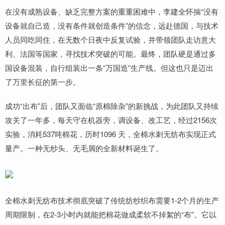
在没有成熟设备、缺乏完整方案的重重困难中，李建全怀揣“没有
设备就自己造，没有条件就创造条件”的信念，远赴德国，与技术
人员同吃同住，在无数个日夜中反复试验，并带领团队走访意大
利、法国等国家，寻找技术突破的可能。最终，团队硬是通过多
国设备混装，自行组装出一条“万国造”生产线。但这也只是迈出
了万里长征的第一步。
成功“出布”后，团队又面临“原棉除杂”的新挑战，为此团队又持续
攻关了一年多，每天守在机器旁，调设备、改工艺，经过2156次
实验，消耗537吨棉花，历时1096 天，全棉水刺无纺布实现正式
量产。一种无纱头、无毛屑的全新材料诞生了。
全棉水刺无纺布技术彻底突破了传统纺纱织布需要1-2个月的生产
周期限制，在2-3小时内就能把棉花做成柔软不掉絮的“布”。它以