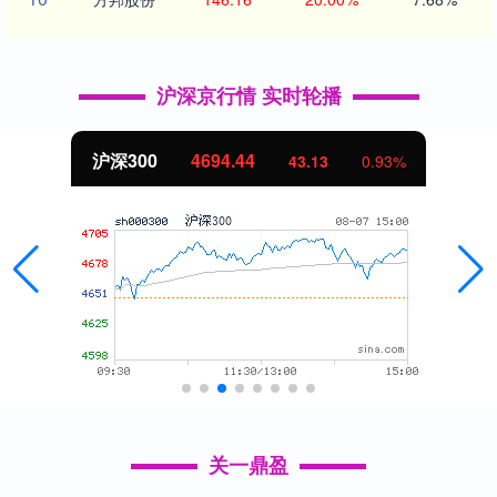
沪深京行情 实时轮播
沪深300
4694.44
43.13
0.93%
关一鼎盈