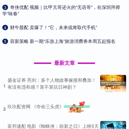
​奇侠优配 视频｜比甲亢哥还火的“无语哥”，在深圳拜师
3
学“咏春”
​财牛股配 卖爆了！“它，未来或将取代手机”
4
​容新策略 新一期“乐游上海”旅游消费券本周五起报名
5
最新文章
盛金证券 亮剑：多个人物故事嫁接和叠加！
1
有没有违和感？算不算抗日神剧？
玖玖配资网 《夺命三头虎》
2
富邦速配 电影《蜘蛛侠：崭新之日》上映5天