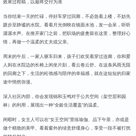
效果过程稿，以最终交付为准
当你结束一天的忙碌，停好车穿过回廊，不必急着上楼，不妨先
踱步至静谧的水院。看着月光倒映在镜面水池，发一会呆，听听
潺潺水声。在推开家门之前，把职场的疲惫留在这里，整理好心
情，再做一个温柔的丈夫或父亲。
周末的午后，一家人驱车归来，孩子们欢笑着穿过连廊，你和爱
人则在水院边的长椅上闲坐片刻，看云卷云舒。在这条风雨无阻
的回廊之下，生活的松弛感与陪伴的幸福感，就在这短短的归家
途中悄然弥漫。
深入社区内部，你会发现锦和玉鸣对于公共空间（架空层和园
林）的利用，展现出一种“全龄生活覆盖”的温柔。
闲暇时，女主人可以在“女王空间”里练瑜伽、品下午茶，亦或是
做个精致的美甲。看着窗外的绿意舒缓身心，享受一段不被打扰