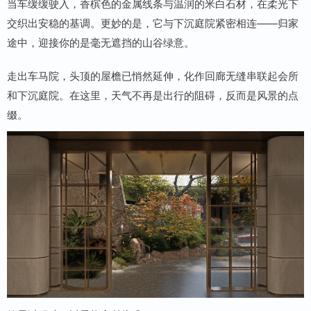
当车缓缓驶入，香槟色的金属线条与温润的米白石材，在柔光下
交织出安稳的基调。更妙的是，它与下沉庭院紧密相连——归家
途中，迎接你的是毫无遮挡的山谷绿意。
走出车马院，头顶的屋檐已悄然延伸，化作回廊无缝串联起会所
和下沉庭院。在这里，天气不再是出行的阻碍，反而是风景的点
缀。