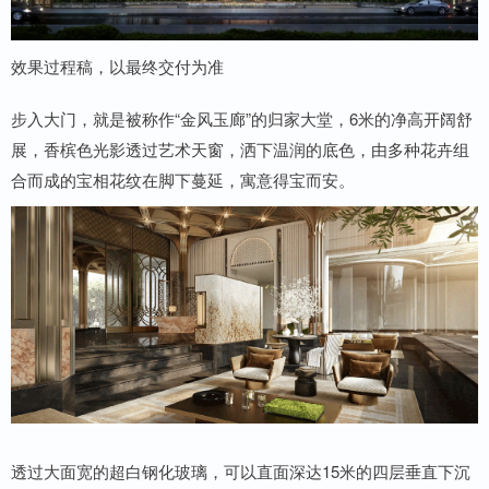
效果过程稿，以最终交付为准
步入大门，就是被称作“金风玉廊”的归家大堂，6米的净高开阔舒
展，香槟色光影透过艺术天窗，洒下温润的底色，由多种花卉组
合而成的宝相花纹在脚下蔓延，寓意得宝而安。
透过大面宽的超白钢化玻璃，可以直面深达15米的四层垂直下沉