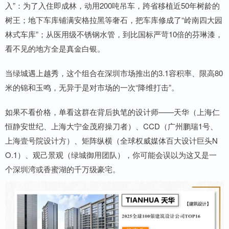
入”：为了入住即成林，动用200吨吊车，跨省移植近50年树龄的
树王；地下车库铺满安格拉黑等奢石，把车库修成了“岭南四大园
林式车库”；从医用级不锈钢水管，到比国标严苛10倍的芬琳漆，
看不见的地方全是真金白银。
当绿城遇上越秀，这个组合在深圳市场推出的3.1容积率、限高80
米的锦和玉鸣，无异于是对市场的一次“降维打击”。
如果不看价格，单看这群在背后执笔的设计师——天华（上海仁
恒静安世纪、上海大宁金茂府操刀者）、CCD（广州鹏瑞1号、
上海壹号院设计方）、矩阵纵横（全球权威媒体百大设计巨头N
O.1）、观己景观（绿城御用团队），你可能会误以为这又是一
个深圳湾或香蜜湖的千万级豪宅。