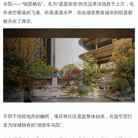
水院——“锦瑟栖谷”。名为“逍遥游池”的无边界泳池悬于上方，化
作凌空垂落的飞瀑。听着潺潺水声，你会感觉整座城市的喧嚣都
被关在了身后。
不同于传统地库的幽闭，项目将社区底盘整体抬高，在架空层打
造为绿城独有的“洄游车马院”。