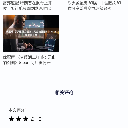
富邦速配 特朗普在航母上开
乐天盈配资 印媒：中国愿向印
喷，要让航母回到蒸汽时代
度分享治理空气污染经验
优配库 《伊藤润二狂热 : 无止
的囹圄》Steam商店页公开
相关评论
本文评分
*