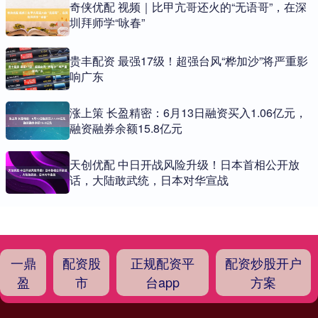
奇侠优配 视频｜比甲亢哥还火的“无语哥”，在深
圳拜师学“咏春”
贵丰配资 最强17级！超强台风“桦加沙”将严重影
响广东
涨上策 长盈精密：6月13日融资买入1.06亿元，
融资融券余额15.8亿元
天创优配 中日开战风险升级！日本首相公开放
话，大陆敢武统，日本对华宣战
一鼎
配资股
正规配资平
配资炒股开户
盈
市
台app
方案