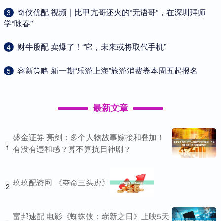
​奇侠优配 视频｜比甲亢哥还火的“无语哥”，在深圳拜师
3
学“咏春”
​财牛股配 卖爆了！“它，未来或将取代手机”
4
​容新策略 新一期“乐游上海”旅游消费券本周五起报名
5
最新文章
盛金证券 亮剑：多个人物故事嫁接和叠加！
1
有没有违和感？算不算抗日神剧？
玖玖配资网 《夺命三头虎》
2
富邦速配 电影《蜘蛛侠：崭新之日》上映5天