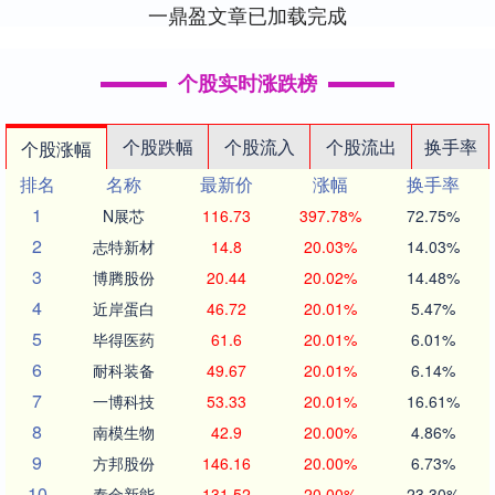
一鼎盈文章已加载完成
个股实时涨跌榜
个股跌幅
个股流入
个股流出
换手率
个股涨幅
排名
名称
最新价
涨幅
换手率
1
N展芯
116.73
397.78%
72.75%
2
志特新材
14.8
20.03%
14.03%
3
博腾股份
20.44
20.02%
14.48%
4
近岸蛋白
46.72
20.01%
5.47%
5
毕得医药
61.6
20.01%
6.01%
6
耐科装备
49.67
20.01%
6.14%
7
一博科技
53.33
20.01%
16.61%
8
南模生物
42.9
20.00%
4.86%
9
方邦股份
146.16
20.00%
6.73%
10
泰金新能
131.52
20.00%
23.30%