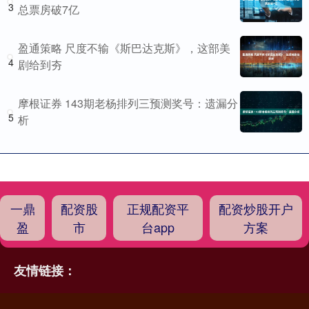
3
总票房破7亿
盈通策略 尺度不输《斯巴达克斯》，这部美
4
剧给到夯
摩根证券 143期老杨排列三预测奖号：遗漏分
5
析
一鼎
配资股
正规配资平
配资炒股开户
盈
市
台app
方案
友情链接：