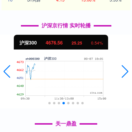
沪深京行情 实时轮播
北证50
1118.82
-4.05
-0.36%
关一鼎盈