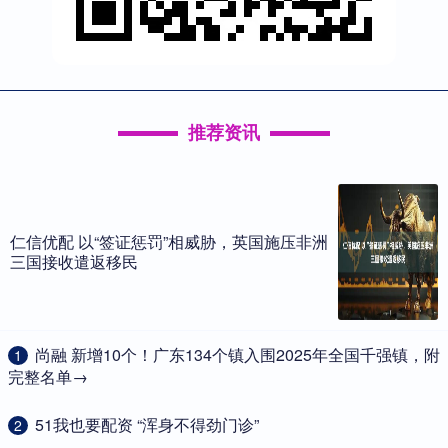
推荐资讯
仁信优配 以“签证惩罚”相威胁，英国施压非洲
三国接收遣返移民
​尚融 新增10个！广东134个镇入围2025年全国千强镇，附
1
完整名单→
​51我也要配资 “浑身不得劲门诊”
2