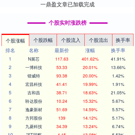
一鼎盈文章已加载完成
个股实时涨跌榜
个股跌幅
个股流入
个股流出
换手率
个股涨幅
排名
名称
最新价
涨幅
换手率
1
N展芯
117.63
401.62%
41.91%
2
一博科技
53.33
20.01%
13.66%
3
锴威特
93.38
20.00%
1.42%
4
宏昌科技
41.41
19.99%
1.91%
5
吉和昌
38.71
18.63%
21.05%
6
聆达股份
10.24
15.32%
5.67%
7
逸豪新材
51.69
14.59%
5.57%
8
方邦股份
139
14.12%
5.17%
9
九菱科技
34.39
13.24%
6.74%
10
*ST同辉
4.15
13.08%
5.53%