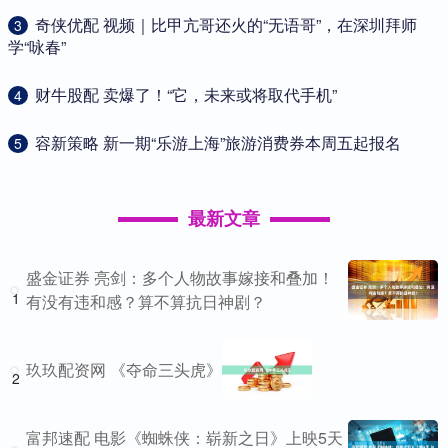
​奇侠优配 视频｜比甲亢哥还火的“无语哥”，在深圳拜师
3
学“咏春”
​财牛股配 卖爆了！“它，未来或将取代手机”
4
​容新策略 新一期“乐游上海”旅游消费券本周五起报名
5
最新文章
盛金证券 亮剑：多个人物故事嫁接和叠加！
1
有没有违和感？算不算抗日神剧？
玖玖配资网 《夺命三头虎》
2
富邦速配 电影《蜘蛛侠：崭新之日》上映5天