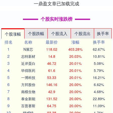
一鼎盈文章已加载完成
个股实时涨跌榜
个股跌幅
个股流入
个股流出
换手率
个股涨幅
排名
名称
最新价
涨幅
换手率
1
N展芯
118.02
403.28%
62.67%
2
志特新材
14.8
20.03%
10.81%
3
近岸蛋白
46.72
20.01%
5.08%
4
毕得医药
61.6
20.01%
5.79%
5
一博科技
53.33
20.01%
16.21%
6
方邦股份
146.16
20.00%
6.62%
7
南模生物
42.9
20.00%
4.68%
8
泰金新能
131.52
20.00%
22.89%
9
百普赛斯
64.75
20.00%
11.09%
10
锴威特
93.38
20.00%
1.76%