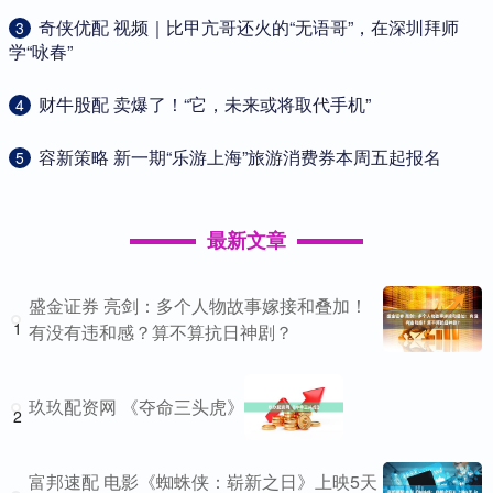
​奇侠优配 视频｜比甲亢哥还火的“无语哥”，在深圳拜师
3
学“咏春”
​财牛股配 卖爆了！“它，未来或将取代手机”
4
​容新策略 新一期“乐游上海”旅游消费券本周五起报名
5
最新文章
盛金证券 亮剑：多个人物故事嫁接和叠加！
1
有没有违和感？算不算抗日神剧？
玖玖配资网 《夺命三头虎》
2
富邦速配 电影《蜘蛛侠：崭新之日》上映5天