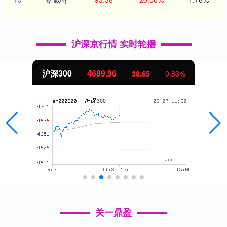
沪深京行情 实时轮播
沪深300
4689.96
38.65
0.83%
关一鼎盈