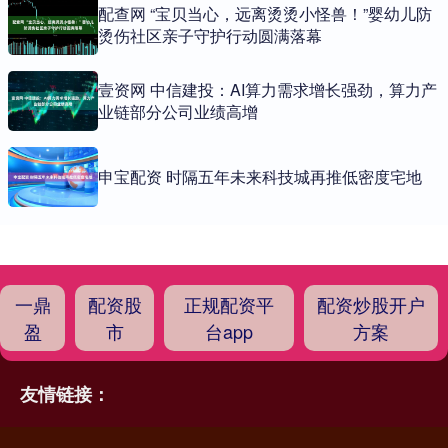
配查网 “宝贝当心，远离烫烫小怪兽！”婴幼儿防
烫伤社区亲子守护行动圆满落幕
壹资网 中信建投：AI算力需求增长强劲，算力产
业链部分公司业绩高增
申宝配资 时隔五年未来科技城再推低密度宅地
一鼎
配资股
正规配资平
配资炒股开户
盈
市
台app
方案
友情链接：