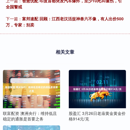
上一篇：
智慧优配 印度首都突发汽车爆炸，至少10死30重伤，引
全国警戒
下一篇：
富邦速配 回顾：江西老汉活捉神兽六不像，有人出价500
万，专家：别卖
相关文章
联富配资 澳洲央行：维持低且
股盈汇 3月26日老庙黄金黄金价
稳定的通胀是首要之务
格914元/克