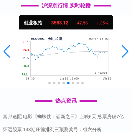
沪深京行情 实时轮播
创业板指
3563.12
47.56
1.35%
热点资讯
富邦速配 电影《蜘蛛侠：崭新之日》上映5天 总票房破7亿
怀远股票 143期庄德排列三预测奖号：组六分析