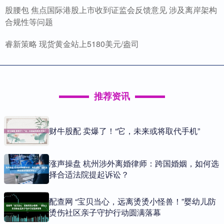
股腰包 焦点国际港股上市收到证监会反馈意见 涉及离岸架构
合规性等问题
睿新策略 现货黄金站上5180美元/盎司
推荐资讯
财牛股配 卖爆了！“它，未来或将取代手机”
涨声操盘 杭州涉外离婚律师：跨国婚姻，如何选
择合适法院提起诉讼？
配查网 “宝贝当心，远离烫烫小怪兽！”婴幼儿防
烫伤社区亲子守护行动圆满落幕