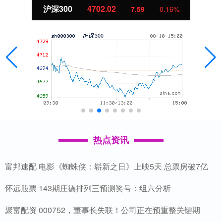
沪深300
4702.02
7.59
0.16%
热点资讯
富邦速配 电影《蜘蛛侠：崭新之日》上映5天 总票房破7亿
怀远股票 143期庄德排列三预测奖号：组六分析
聚富配资 000752，董事长失联！公司正在预重整关键期