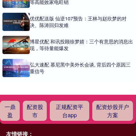
等高能效家电旺销
优优配送版 仙逆107预告：王林与赵欣梦的对
决、陈涛回归发难
博星优配 和讯投顾徐梦婧：三个有意思的消息出
现，等待量能爆发
弘大速配 慕尼黑中美外长会谈, 背后四个原因三
重信号
一鼎
配资股
正规配资平
配资炒股开户
盈
市
台app
方案
友情链接：