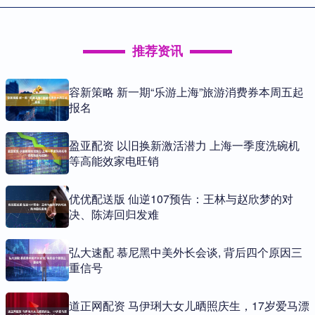
推荐资讯
容新策略 新一期“乐游上海”旅游消费券本周五起
报名
盈亚配资 以旧换新激活潜力 上海一季度洗碗机
等高能效家电旺销
优优配送版 仙逆107预告：王林与赵欣梦的对
决、陈涛回归发难
弘大速配 慕尼黑中美外长会谈, 背后四个原因三
重信号
道正网配资 马伊琍大女儿晒照庆生，17岁爱马漂